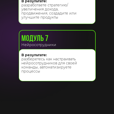
В результате:
разработаете стратегию/
увеличения дохода,
продвижения, создадите или
улучшите продукты
МОДУЛЬ 7
Нейросотрудники
В результате:
разберетесь как настраивать
нейросотрудников для своей
команды, автоматизируете
процессы