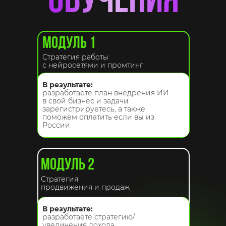
обучения
МОДУЛЬ 1
Стратегия работы
с нейросетями и промтинг
В результате:
разработаете план внедрения ИИ
в свой бизнес и задачи
зарегистрируетесь, а также
поможем оплатить если вы из
России
МОДУЛЬ 2
Стратегия
продвижения и продаж
В результате:
разработаете стратегию/
увеличения дохода,