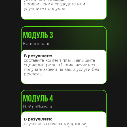
продвижения, создадите или
улучшите продукты
МОДУЛЬ 3
Контент план
В результате:
составите контент план, напишите
сценарии рилс в 1 клик. научитесь
получать заявки на ваши услуги без
рекламы
МОДУЛЬ 4
НейроВизуал
В результате:
научитесь создавать картинки,