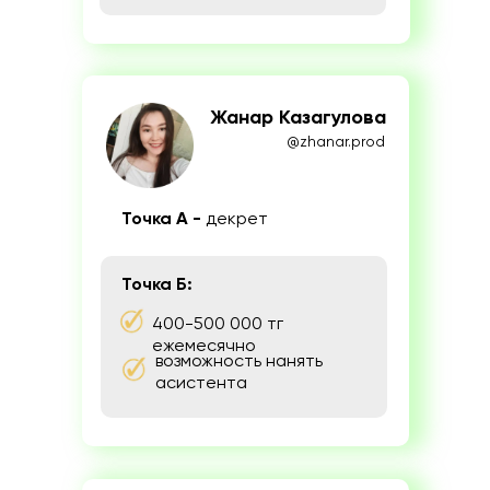
Жанар Казагулова
@zhanar.prod
Точка А -
декрет
Точка Б:
400-500 000 тг
ежемесячно
возможность нанять
асистента