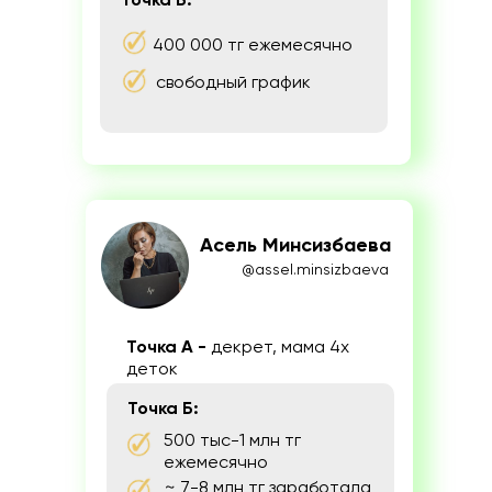
400 000 тг ежемесячно
свободный график
Асель Минсизбаева
@assel.minsizbaeva
Точка А -
декрет, мама 4х
деток
Точка Б:
500 тыс-1 млн тг
ежемесячно
~ 7-8 млн тг заработала