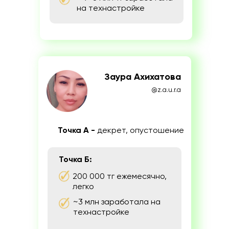
на технастройке
Заура Ахихатова
@z.a.u.r.a
Точка А -
декрет, опустошение
Точка Б:
200 000 тг ежемесячно,
легко
~3 млн заработала на
технастройке