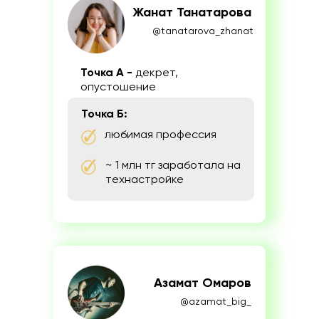
Жанат Танатарова
@tanatarova_zhanat
Точка А -
декрет,
опустошение
Точка Б:
любимая профессия
~ 1 млн тг заработала на
технастройке
Азамат Омаров
@azamat_big_