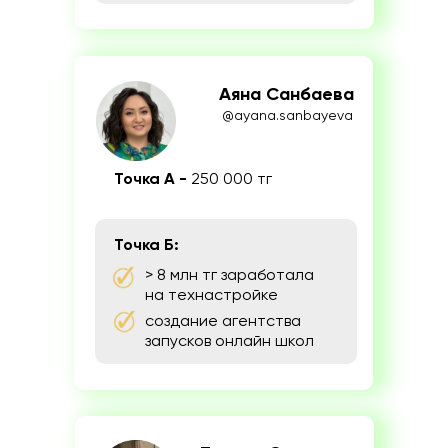
Аяна Санбаева
@ayana.sanbayeva
Точка А -
250
000 тг
Точка Б:
> 8 млн тг заработала
на технастройке
создание агентства
запусков онлайн школ