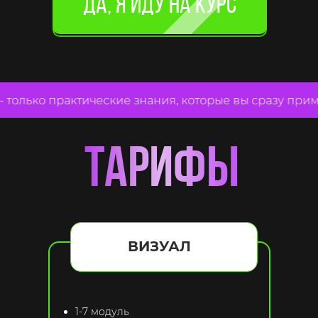
Да, я иду на курс
олько практические знания, которые вы сразу примени
тарифы
ВИЗУАЛ
1-7 модуль