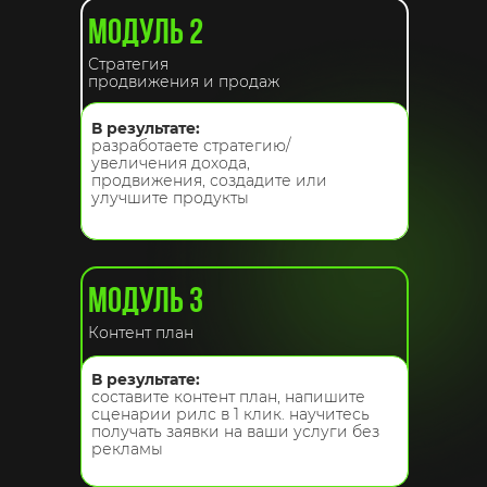
МОДУЛЬ 2
Стратегия
продвижения и продаж
В результате:
разработаете стратегию/
увеличения дохода,
продвижения, создадите или
улучшите продукты
МОДУЛЬ 3
Контент план
В результате:
составите контент план, напишите
сценарии рилс в 1 клик. научитесь
получать заявки на ваши услуги без
рекламы