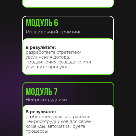
МОДУЛЬ 6
Расширенный промтинг
В результате:
разработаете стратегию/
увеличения дохода,
продвижения, создадите или
улучшите продукты
МОДУЛЬ 7
Нейросотрудники
В результате:
разберетесь как настраивать
нейросотрудников для своей
команды, автоматизируете
процессы