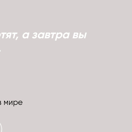
тят, а завтра вы
в мире