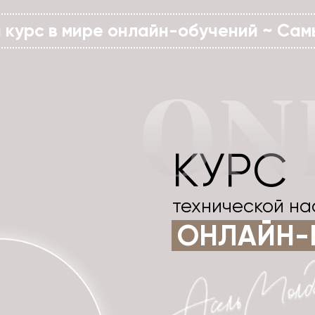
 курс в мире онлайн-обучений ~ Сам
КУРС
технической на
ОНЛАЙН-