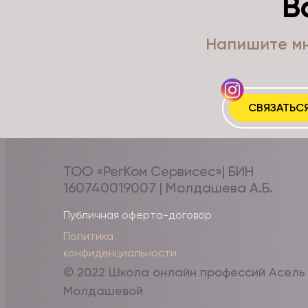
В
Напишите мн
СВЯЗАТЬСЯ
ТОО «РегКом Сервисес»| БИН
160740019007 | Молдашева А.Б.
Публичная оферта-договор
Политика
конфиденциальности
© 2022 Школа онлайн профессий Асель
Молдашевой