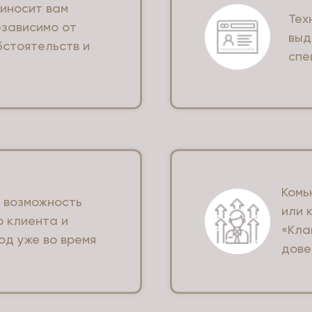
риносит вам
Тех
езависимо от
выд
бстоятельств и
спе
Комь
и возможность
или 
о клиента и
«Кла
од уже во время
дове