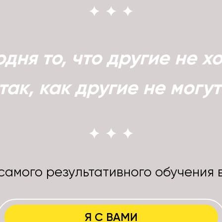
дня то, что другие не хо
так, как другие не могут
самого результативного обучения 
Я С ВАМИ