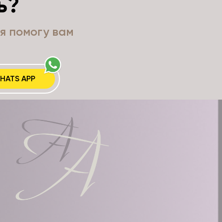
ь?
я помогу вам
HATS APP