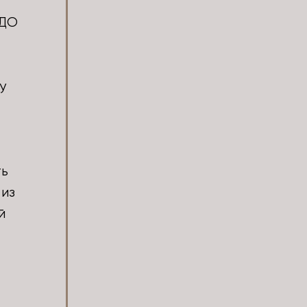
 ДО
у
ть
 из
й