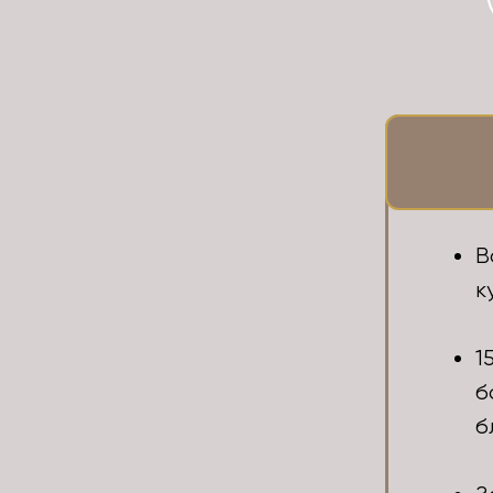
В
к
1
б
б