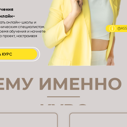
учения
нлайн-
вать онлайн-школы и
ническим специалистом.
i
@ASS
время обучения и начнете
а проект, настраивая
 КУРС
ЕМУ ИМЕННО 
КУРС