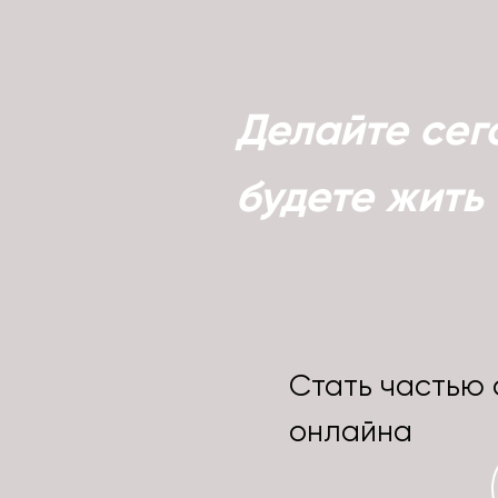
Делайте сего
будете жить 
Стать частью 
онлайна