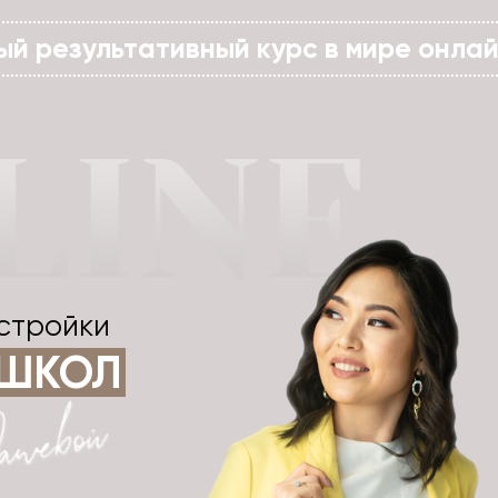
ый результативный курс в мире онла
стройки
ШКОЛ