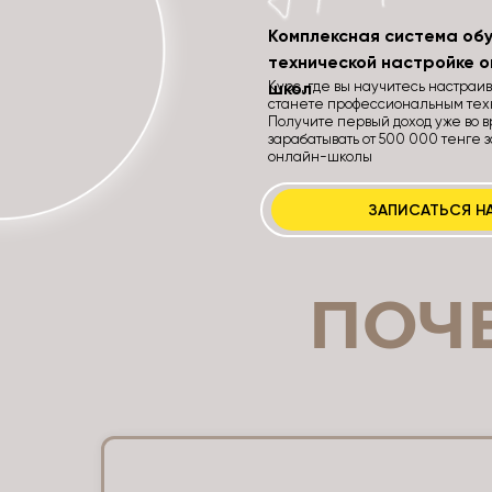
Комплексная система об
технической настройке о
Курс, где вы научитесь настраи
школ
станете профессиональным тех
Получите первый доход уже во 
зарабатывать от 500 000 тенге з
онлайн-школы
ЗАПИСАТЬСЯ НА
ПОЧ