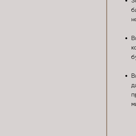
З
б
н
В
к
б
В
д
п
м